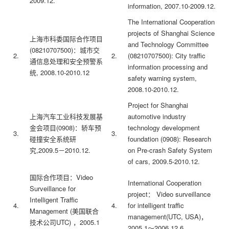
2009.12.
information, 2007.10-2009.12.
The International Cooperation
projects of Shanghai Science
上海市科委国际合作项目
and Technology Committee
(08210707500)：城市交
2.
2.
(08210707500): City traffic
通信息处理和安全预警系
information processing and
统, 2008.10-2010.12
safety warning system,
2008.10-2010.12.
Project for Shanghai
上海汽车工业科技发展基
automotive industry
金会项目(0908)：轿车预
technology development
3.
3.
碰撞安全系统研
foundation (0908): Research
究,2009.5－2010.12.
on Pre-crash Safety System
of cars, 2009.5-2010.12.
国际合作项目：Video
International Cooperation
Surveillance for
project： Video surveillance
Intelligent Traffic
4.
4.
for intelligent traffic
Management (美国联合
management(UTC, USA)，
技术公司UTC) ，2005.1
2005.1～2006.12.6.