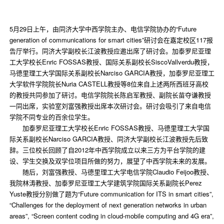
5月29日上午，由同济大学中西学院主办、电信学院协办的“Future
generation of communications for smart cities”研讨会在嘉定校区117报
告厅举行。同济大学副校长江波教授应邀出席了研讨会。加泰罗尼亚理
工大学校长Enric FOSSAS教授、国际关系副校长SiscoVallverdu教授，
马德里理工大学国际关系副校长Narciso GARCIA教授，加泰罗尼亚理工
大学软件学院院长Nuria CASTELL教授等8位来自上述两所西班牙高校
的教授共同参加了研讨。电信学院院长陈启军教授、副院长苗夺谦教授
一同出席，实验室刘富强教授出席本次研讨会。研讨会吸引了来自电信
学院不同专业的百余位学生。
加泰罗尼亚理工大学校长Enric FOSSAS教授、马德里理工大学国
际关系副校长Narciso GARCIA教授、同济大学副校长江波教授先后致
辞。三位校长回顾了自2012年中西学院成立以来三方为平台学院的建
设、学生交换及双学位项目所做的努力，展望了中西学院未来的发展。
随后，刘富强教授、马德里理工大学电信学院Claudio Feijoo教授、
我院林涛教授、加泰罗尼亚理工大学建筑学院国际关系副院长Perez
Yuste教授分别做了题为“Future communication for ITS in smart cities”,
“Challenges for the deployment of next generation networks in urban
areas”, “Screen content coding in cloud-mobile computing and 4G era”,